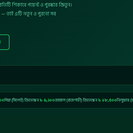
িটি শিকারে পয়েন্ট ও পুরস্কার জিতুন।
গে — তাই এটি নতুন ও পুরনো সব
ড
য়া (সিলেট) জিতেছেন
৳ ৬,২০০
জামাল (রাজশাহী) জিতেছেন
৳ ১৮,৫০০
নিলুফার (ময়ম