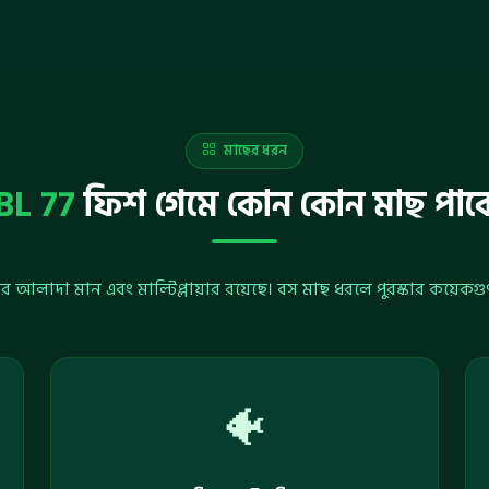
মাছের ধরন
BL 77
ফিশ গেমে কোন কোন মাছ পাব
ের আলাদা মান এবং মাল্টিপ্লায়ার রয়েছে। বস মাছ ধরলে পুরস্কার কয়েকগুণ
🐠