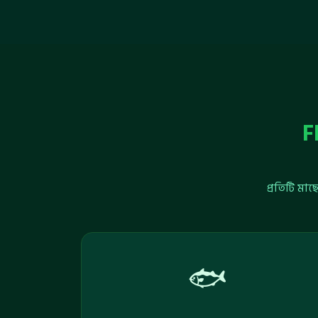
F
প্রতিটি মাছ
🐟