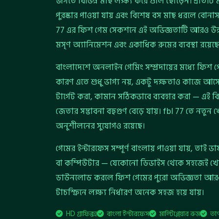
জগতে বিভিন্ন মাছ লক্ষ্য করে গুলি ছোড়েন। প্রতিটি মাছ
পুরস্কার পাওয়া যায় এবং বিশেষ বস মাছ ধরলে বোনাস 
77 এর ফিশ গেম সেকশনে এই অভিজ্ঞতাটি আরও উন্নত
মসৃণ অ্যানিমেশন এবং একাধিক রুমের ব্যবস্থা রয়েছে
বাংলাদেশে অনলাইন গেমিং সম্প্রদায়ের মধ্যে ফিশ গেম
কারণ এতে শুধু ভাগ্য নয়, একটু দক্ষতাও কাজে আ
টার্গেট করা, কামান সঠিকভাবে ব্যবহার করা — এই ব
জেতার সম্ভাবনা বহুগুণ বেড়ে যায়। fbl 77 তে নতুন 
অনুশীলনের সুযোগও রয়েছে।
গেমের ইন্টারফেস সম্পূর্ণ বাংলায় পাওয়া যায়, তা
বা কম্পিউটার — যেকোনো ডিভাইস থেকে সহজেই খেলা
ডাউনলোড করলে ফিশ গেমের পুরো অভিজ্ঞতা আরও
টাচস্ক্রিনে লক্ষ্য নির্ধারণ অনেক সহজ হয়ে যায়।
HD গ্রাফিক্স
বাংলা ইন্টারফেস
মাল্টিপ্লেয়ার রুম
তাৎ