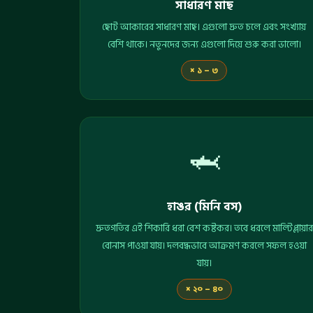
সাধারণ মাছ
ছোট আকারের সাধারণ মাছ। এগুলো দ্রুত চলে এবং সংখ্যায়
বেশি থাকে। নতুনদের জন্য এগুলো দিয়ে শুরু করা ভালো।
× ১ – ৩
🦈
হাঙর (মিনি বস)
দ্রুতগতির এই শিকারি ধরা বেশ কষ্টকর। তবে ধরলে মাল্টিপ্লায়ার
বোনাস পাওয়া যায়। দলবদ্ধভাবে আক্রমণ করলে সফল হওয়া
যায়।
× ২০ – ৪০