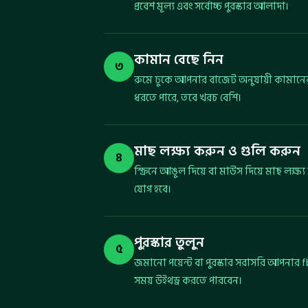
প্রবেশ মূল্য এবং সর্বোচ্চ পুরস্কার আলাদা।
কামান বেছে নিন
৩
রুমে ঢুকে আপনার বাজেট অনুযায়ী কামানের 
ধরতে পারে, তবে খরচ বেশি।
মাছ লক্ষ্য করুন ও গুলি করুন
৪
স্ক্রিনে আঙুল দিয়ে বা মাউস দিয়ে মাছ লক্ষ্
যোগ হবে।
পুরস্কার তুলুন
৫
জমানো পয়েন্ট বা পুরস্কার সরাসরি আপনার 
সময় উইথড্র করতে পারবেন।