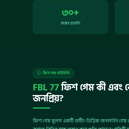
৩০+
মাছের প্রজাতি
ফিশ গেম পরিচিতি
FBL 77
ফিশ গেম কী এবং 
জনপ্রিয়?
ফিশ গেম মূলত একটি শুটিং-ভিত্তিক অনলাইন গেম য