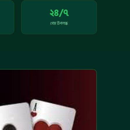
২৪/৭
গেম উপলব্ধ